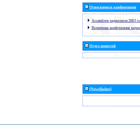
Относящиеся конференции
Ассамблея радиосвязи 2003 го
Всемирная конференция радио
Отдел новостей
[Newsflashes]