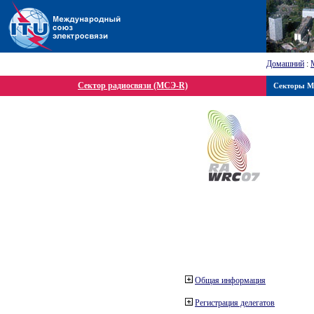
Домашний
:
Сектор радиосвязи (МСЭ-R)
Секторы 
Общая информация
Регистрация делегатов