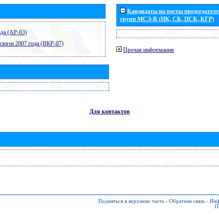
Кандидаты на посты председателей
групп МСЭ-R (ИК, СК, ПСК, КГР)
да (АР-03)
связи 2007 года (ВКР-07)
Прочая информация
Для контактов
Подняться в верхнюю часть
-
Обратная связь
-
Инф
П