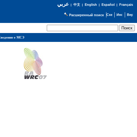
عربي
English
Español
Français
|
中文
|
|
|
Расширенный поиск
ведения о МСЭ