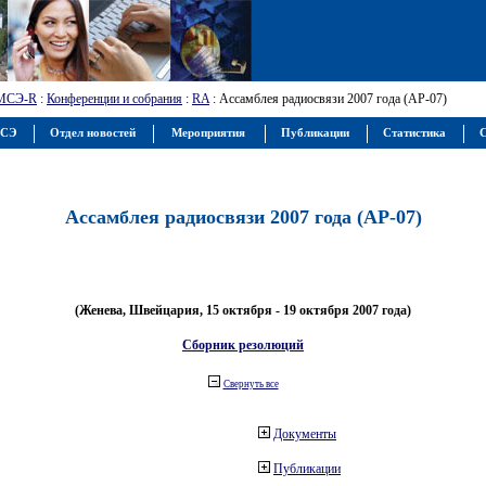
МСЭ-R
:
Конференции и собрания
:
RA
: Ассамблея радиосвязи 2007 года (АР-07)
МСЭ
Отдел новостей
Мероприятия
Публикации
Статистика
С
Ассамблея радиосвязи 2007 года (АР-07)
(Женева, Швейцария, 15 октября - 19 октября 2007 года)
Сборник резолюций
Свернуть все
Документы
Публикации