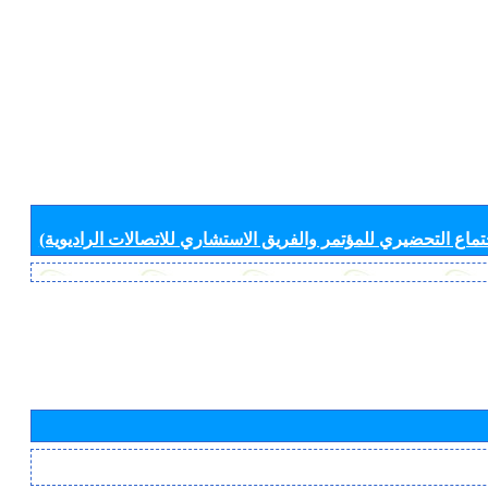
جتماع التحضيري للمؤتمر والفريق الاستشاري للاتصالات الراديوية)