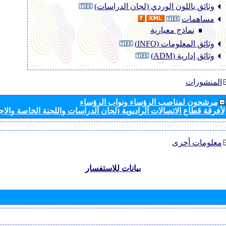
وثائق باللون الوردي (لجان الدراسات)
مساهمات
نماذج معيارية
وثائق المعلومات (INFO)
وثائق إدارية (ADM)
المنشورات
مرشحون لمناصب الرؤساء ونواب الرؤساء
لأفرقة قطاع الاتصالات الراديوية (لجان الدراسات واللجنة الخاصة والا
معلومات أخرى
بيانات للاستفسار