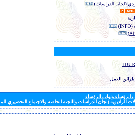
وردي (لجان الدراسات)
رية
I)
طرائق العمل
الرؤساء ونواب الرؤساء
ات الراديوية (لجان الدراسات واللجنة الخاصة والاجتماع التحضيري للمؤ