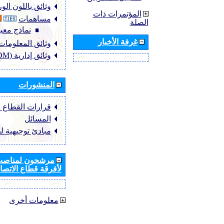
وثائق باللون ال
المؤتمرات ذات
مساهمات
الصلة
نماذج معيا
غرفة الأخبار
وثائق المعلومات (NFO
وثائق إدارية (ADM)
المنشورات
قرارات القطاع ‏ITU-R
المسائل
مبادئ توجيهية ل
مرشحون لمناصب 
لأفرقة قطاع الاتصال
معلومات أخرى