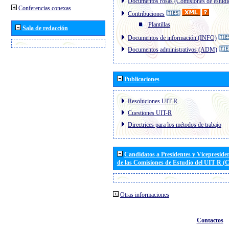
Documentos rosas (Comisiones de estudi
Conferencias conexas
Contribuciones
Plantillas
Sala de redacción
Documentos de información (INFO)
Documentos administrativos (ADM)
Publicaciones
Resoluciones UIT-R
Cuestiones UIT-R
Directrices para los métodos de trabajo
Candidatos a Presidentes y Vicepreside
de las Comisiones de Estudio del UIT R 
Otras informaciones
Contactos