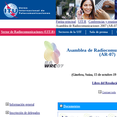
Pagína principal
:
UIT-R
:
Conferencias y reunio
Asamblea de Radiocomunicaciones 2007 (AR-07
Sector de Radiocomunicaciones (UIT-R)
Sectores de la UIT
Sala de prensa
Asamblea de Radiocomun
(AR-07)
(Ginebra, Suiza, 15 de octubre-19
Libro del Resoluci
Contraer todo
Información general
Documentos
Inscripción de delegados