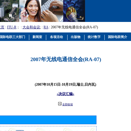
主页
:
ITU-R
； :
大会和会议
; :
RA
: 2007年无线电通信全会(RA-07)
国际电联三大部门
新闻室
各项活动
出版物
统计数字
国际电联简介
2007年无线电通信全会(RA-07)
(2007年10月15日-10月19日,瑞士,日内瓦)
«决议汇编»
全部收缩