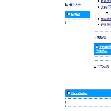
粉色文件
相关大会
文稿
新闻室
情况通报
行政管理
出版物
无线电通
的候选人
其它信息
[Newsflashes]