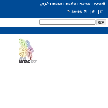
عربي
English
Español
Français
Русский
|
|
|
|
高级搜索