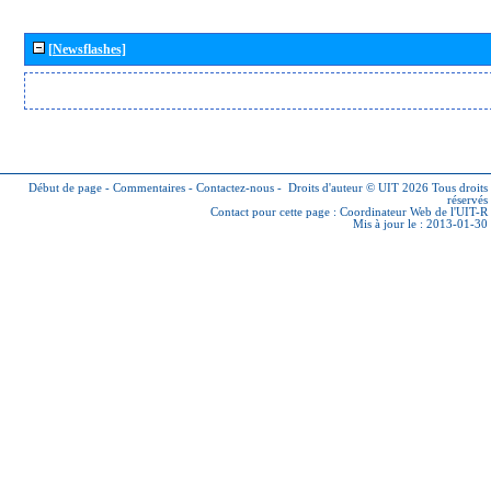
[Newsflashes]
Début de page
-
Commentaires
-
Contactez-nous
-
Droits d'auteur © UIT 2026
Tous droits
réservés
Contact pour cette page :
Coordinateur Web de l'UIT-R
Mis à jour le : 2013-01-30