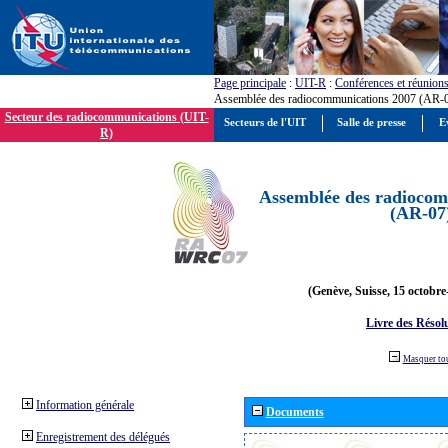
Page principale
:
UIT-R
:
Conférences et réunion
Assemblée des radiocommunications 2007 (AR-
Secteur des radiocommunications (UIT-
Secteurs de l'UIT
Salle de presse
E
R)
Assemblée des radiocom
(AR-07
(Genève, Suisse, 15 octobre
Livre des Résol
Masquer to
Information générale
Documents
Enregistrement des délégués