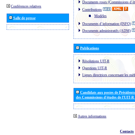
Documents roses (Commissions d´ét
Conférences relatives
Contributions
Modèles
Salle de presse
Documents d´information (INFO)
Documents administratifs (ADM)
Publications
Résolutions UIT-R
Questions UIT-R
Lignes directrices concernant les mét
Candidats aux postes de Présidents 
des Commissions d'études de l'UIT-R
Autres informations
Contacts