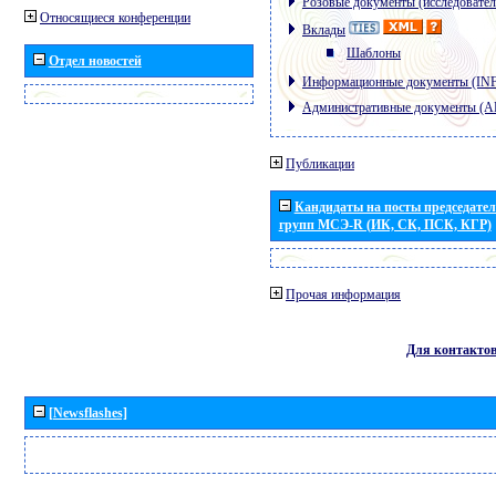
Розовые документы (исследовател
Относящиеся конференции
Вклады
Шаблоны
Отдел новостей
Информационные документы (IN
Административные документы (
Публикации
Кандидаты на посты председател
групп МСЭ-R (ИК, СК, ПСК, КГР)
Прочая информация
Для контакто
[Newsflashes]