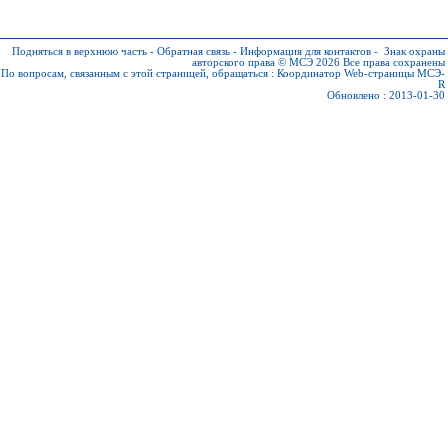
Подняться в верхнюю часть
-
Обратная связь
-
Информация для контактов
-
Знак охраны
авторского права © МСЭ 2026
Все права сохранены
По вопросам, связанным с этой страницей, обращаться :
Координатор Web-страницы МСЭ-
R
Обновлено : 2013-01-30