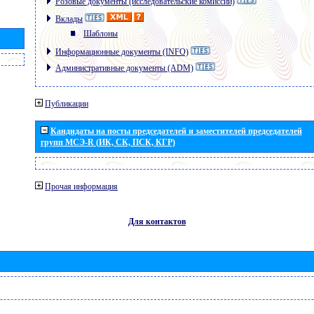
Розовые документы (исследовательские комиссии)
Вклады
Шаблоны
Информационные документы (INFO)
Административные документы (ADM)
Публикации
Кандидаты на посты председателей и заместителей председателей
групп МСЭ-R (ИК, СК, ПСК, КГР)
Прочая информация
Для контактов