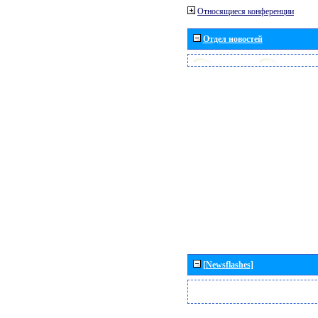
Относящиеся конференции
Отдел новостей
[Newsflashes]