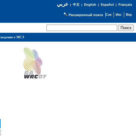
عربي
English
Español
Français
|
中文
|
|
|
Расширенный поиск
ведения о МСЭ