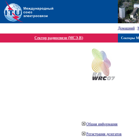
Домашний
:
Сектор радиосвязи (МСЭ-R)
Секторы 
Общая информация
Регистрация делегатов