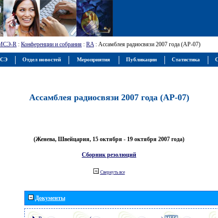
МСЭ-R
:
Конференции и собрания
:
RA
: Ассамблея радиосвязи 2007 года (АР-07)
МСЭ
Отдел новостей
Мероприятия
Публикации
Статистика
С
Ассамблея радиосвязи 2007 года (АР-07)
(Женева, Швейцария, 15 октября - 19 октября 2007 года)
Сборник резолюций
Свернуть все
Документы