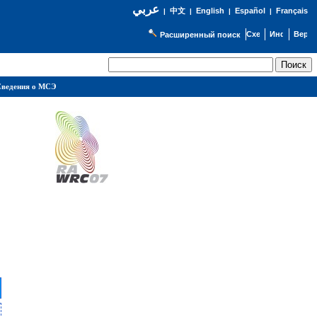
عربي
English
Español
Français
|
中文
|
|
|
Расширенный поиск
ведения о МСЭ