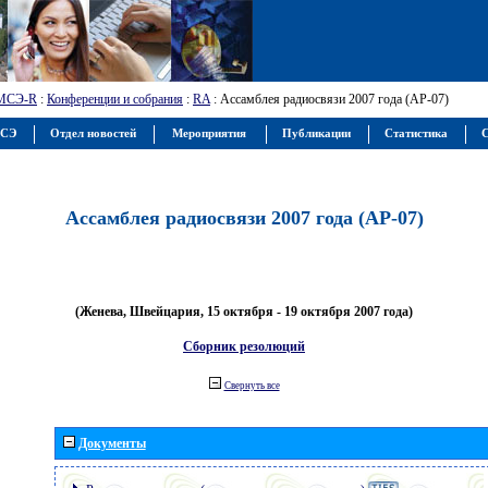
МСЭ-R
:
Конференции и собрания
:
RA
: Ассамблея радиосвязи 2007 года (АР-07)
МСЭ
Отдел новостей
Мероприятия
Публикации
Статистика
С
Ассамблея радиосвязи 2007 года (АР-07)
(Женева, Швейцария, 15 октября - 19 октября 2007 года)
Сборник резолюций
Свернуть все
Документы