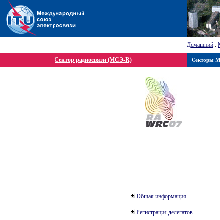
Домашний
:
Сектор радиосвязи (МСЭ-R)
Секторы 
Общая информация
Регистрация делегатов