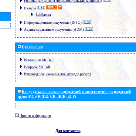
Розовые документы (исследовательские комиссии)
Вклады
Шаблоны
Информационные документы (INFO)
Административные документы (ADM)
Публикации
Резолюции МСЭ-R
Вопросы МСЭ-R
Руководящие указания для методов работы
Кандидаты на посты председателей и заместителей председателей
групп МСЭ-R (ИК, СК, ПСК, КГР)
Прочая информация
Для контактов