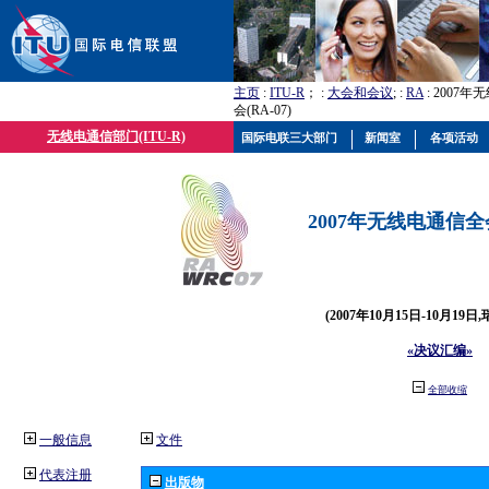
主页
:
ITU-R
； :
大会和会议
; :
RA
: 2007
会(RA-07)
无线电通信部门(ITU-R)
国际电联三大部门
新闻室
各项活动
2007年无线电通信全会(
(2007年10月15日-10月19日
«决议汇编»
全部收缩
一般信息
文件
代表注册
出版物