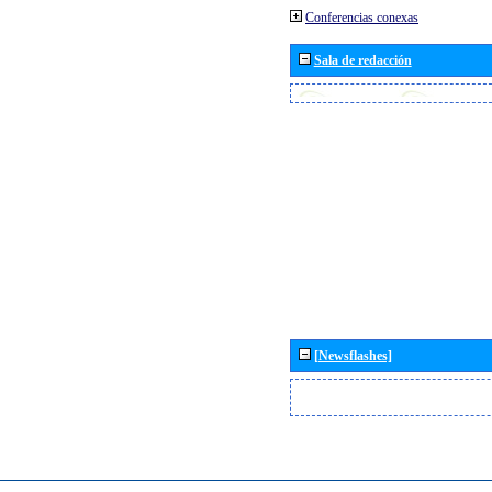
Conferencias conexas
Sala de redacción
[Newsflashes]