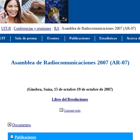
:
UIT-R
:
Conferencias y reuniones
:
RA
: Asamblea de Radiocomunicaciones 2007 (AR-07)
 UIT
Sala de prensa
Eventos
Publicaciones
Estadísticas
Acerca d
Asamblea de Radiocomunicaciones 2007 (AR-07)
(Ginebra, Suiza, 15 de octubre-19 de octubre de 2007)
Libro del Resoluciones
Contraer todo
Documentos
Publicaciones