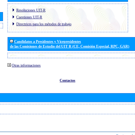
Resoluciones UIT-R
Cuestiones UIT-R
Directrices para los métodos de trabajo
Candidatos a Presidentes y Vicepresidentes
de las Comisiones de Estudio del UIT R (CE, Comisión Especial, RPC, GAR)
Otras informaciones
Contactos