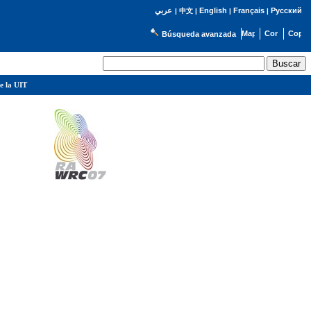
English
Français
Русский
عربي
|
中文
|
|
|
Búsqueda avanzada
e la UIT