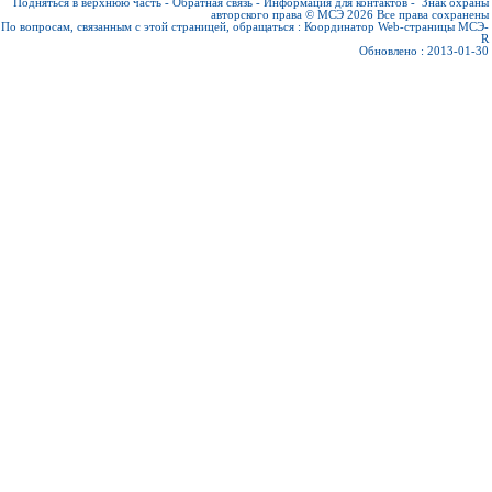
Подняться в верхнюю часть
-
Обратная связь
-
Информация для контактов
-
Знак охраны
авторского права © МСЭ 2026
Все права сохранены
По вопросам, связанным с этой страницей, обращаться :
Координатор Web-страницы МСЭ-
R
Обновлено : 2013-01-30