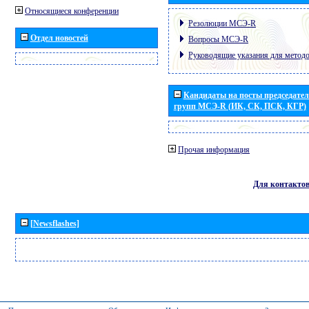
Относящиеся конференции
Резолюции МСЭ-R
Отдел новостей
Вопросы МСЭ-R
Руководящие указания для метод
Кандидаты на посты председател
групп МСЭ-R (ИК, СК, ПСК, КГР)
Прочая информация
Для контакто
[Newsflashes]