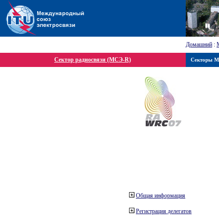
Домашний
:
Сектор радиосвязи (МСЭ-R)
Секторы 
Общая информация
Регистрация делегатов