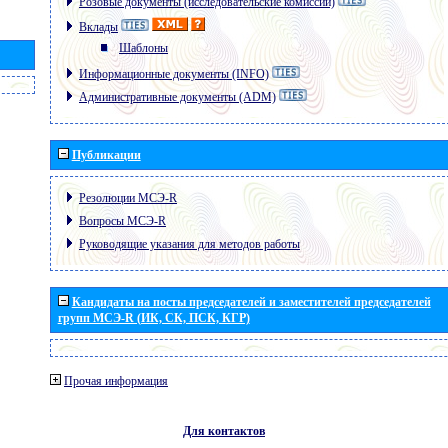
Розовые документы (исследовательские комиссии)
Вклады
Шаблоны
Информационные документы (INFO)
Административные документы (ADM)
Публикации
Резолюции МСЭ-R
Вопросы МСЭ-R
Руководящие указания для методов работы
Кандидаты на посты председателей и заместителей председателей
групп МСЭ-R (ИК, СК, ПСК, КГР)
Прочая информация
Для контактов