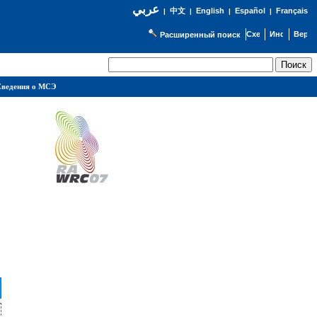
عربي
English
Español
Français
|
中文
|
|
|
Расширенный поиск
ведения о МСЭ