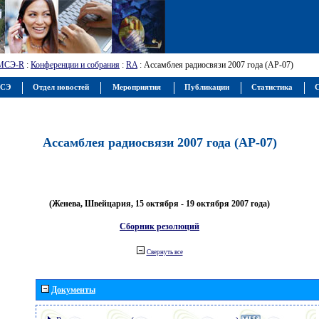
МСЭ-R
:
Конференции и собрания
:
RA
: Ассамблея радиосвязи 2007 года (АР-07)
МСЭ
Отдел новостей
Мероприятия
Публикации
Статистика
С
Ассамблея радиосвязи 2007 года (АР-07)
(Женева, Швейцария, 15 октября - 19 октября 2007 года)
Сборник резолюций
Свернуть все
Документы