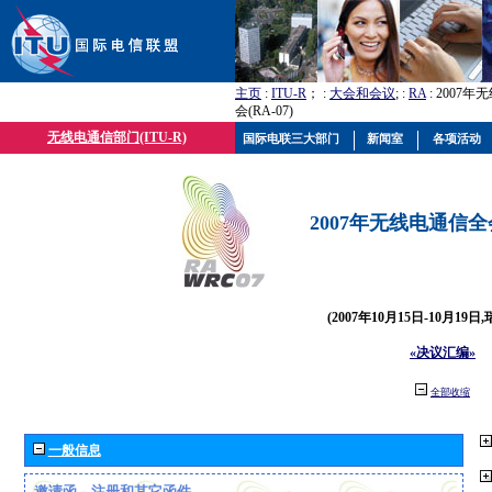
主页
:
ITU-R
； :
大会和会议
; :
RA
: 2007
会(RA-07)
无线电通信部门(ITU-R)
国际电联三大部门
新闻室
各项活动
2007年无线电通信全会(
(2007年10月15日-10月19日
«决议汇编»
全部收缩
一般信息
邀请函、注册和其它函件