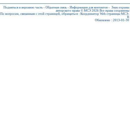
Подняться в верхнюю часть
-
Обратная связь
-
Информация для контактов
-
Знак охраны
авторского права © МСЭ 2026
Все права сохранены
По вопросам, связанным с этой страницей, обращаться :
Координатор Web-страницы МСЭ-
R
Обновлено : 2013-01-30