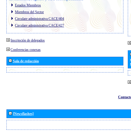
Estados Miembros
Miembros del Sector
Circulare administrativa CACE/404
Circulare administrativa CACE/427
Inscripción de delegados
Conferencias conexas
Sala de redacción
Contact
[Newsflashes]