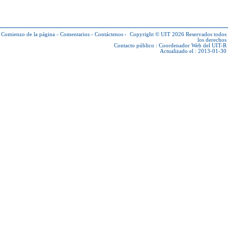
Comienzo de la página
-
Comentarios
-
Contáctenos
-
Copyright © UIT 2026
Reservados todos
los derechos
Contacto público :
Coordenador Web del UIT-R
Actualizado el : 2013-01-30