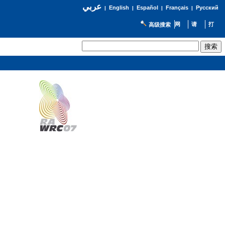
عربي
English
Español
Français
Русский
|
|
|
|
高级搜索