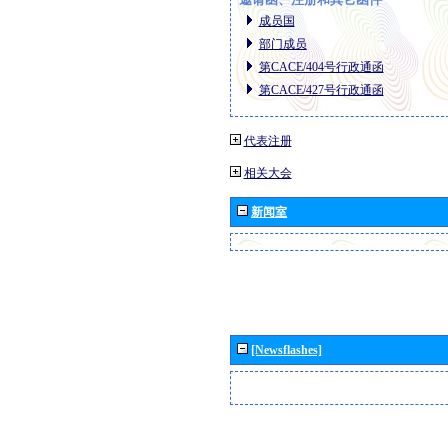
成员国
部门成员
第CACE/404号行政通函
第CACE/427号行政通函
代表注册
相关大会
新闻室
[Newsflashes]