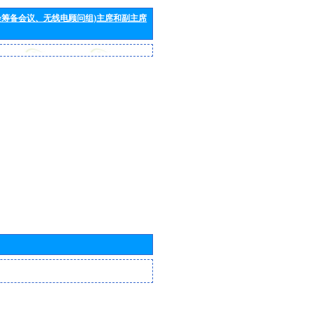
会筹备会议、无线电顾问组)主席和副主席