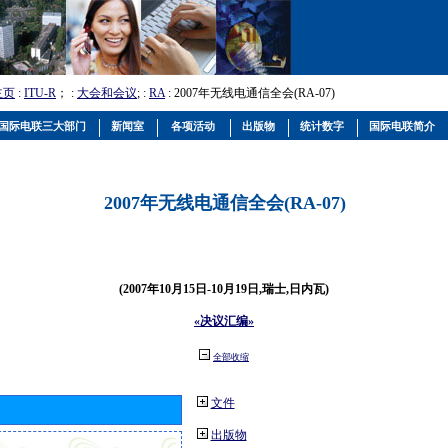
主页
:
ITU-R
； :
大会和会议
; :
RA
: 2007年无线电通信全会(RA-07)
国际电联三大部门
新闻室
各项活动
出版物
统计数字
国际电联简介
2007年无线电通信全会(RA-07)
(2007年10月15日-10月19日,瑞士,日内瓦)
«决议汇编»
全部收缩
文件
出版物