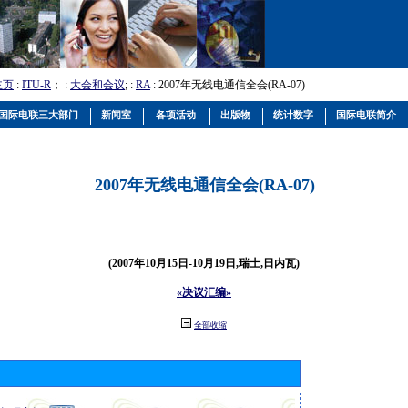
主页
:
ITU-R
； :
大会和会议
; :
RA
: 2007年无线电通信全会(RA-07)
国际电联三大部门
新闻室
各项活动
出版物
统计数字
国际电联简介
2007年无线电通信全会(RA-07)
(2007年10月15日-10月19日,瑞士,日内瓦)
«决议汇编»
全部收缩