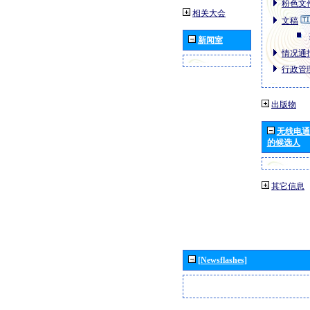
粉色文件
相关大会
文稿
新闻室
情况通报
行政管理
出版物
无线电通
的候选人
其它信息
[Newsflashes]