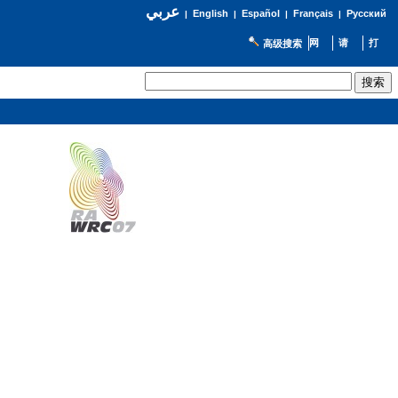
عربي
English
Español
Français
Русский
|
|
|
|
高级搜索