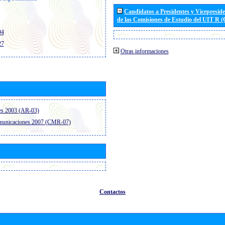
Candidatos a Presidentes y Vicepresid
de las Comisiones de Estudio del UIT R 
04
27
Otras informaciones
es 2003 (AR-03)
omunicaciones 2007 (CMR-07)
Contactos