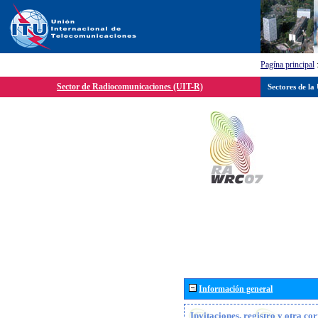
Pagína principal
Sector de Radiocomunicaciones (UIT-R)
Sectores de la
Información general
Invitaciones, registro y otra c