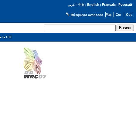
English
Français
Русский
عربي
|
中文
|
|
|
Búsqueda avanzada
e la UIT