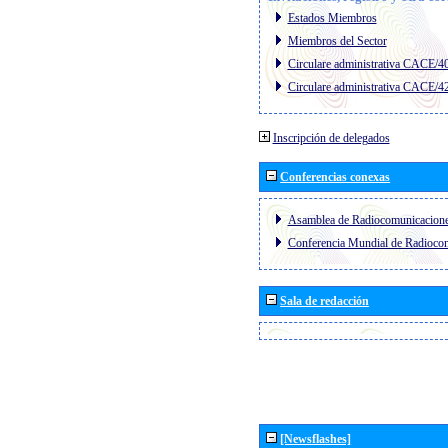
Estados Miembros
Miembros del Sector
Circulare administrativa CACE/4
Circulare administrativa CACE/4
Inscripción de delegados
Conferencias conexas
Asamblea de Radiocomunicacion
Conferencia Mundial de Radioc
Sala de redacción
[Newsflashes]