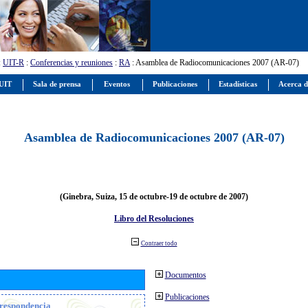
:
UIT-R
:
Conferencias y reuniones
:
RA
: Asamblea de Radiocomunicaciones 2007 (AR-07)
 UIT
Sala de prensa
Eventos
Publicaciones
Estadísticas
Acerca d
Asamblea de Radiocomunicaciones 2007 (AR-07)
(Ginebra, Suiza, 15 de octubre-19 de octubre de 2007)
Libro del Resoluciones
Contraer todo
Documentos
Publicaciones
orrespondencia