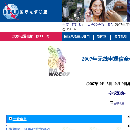
主页
:
ITU-R
； :
大会和会议
; :
RA
: 2007
会(RA-07)
无线电通信部门(ITU-R)
国际电联三大部门
新闻室
各项活动
2007年无线电通信全会(
(2007年10月15日-10月19日
«决议汇编»
全部收缩
一般信息
邀请函、注册和其它函件