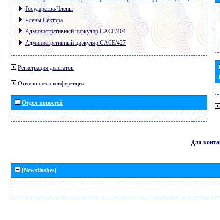
Государства-Члены
Члены Сектора
Административный циркуляр CACE/404
Административный циркуляр CACE/427
Регистрация делегатов
Относящиеся конференции
Отдел новостей
Для конта
[Newsflashes]