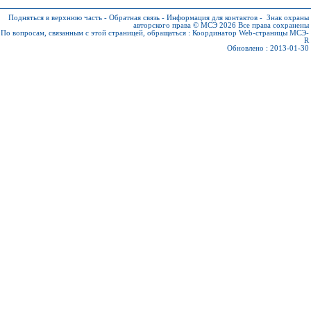
Подняться в верхнюю часть
-
Обратная связь
-
Информация для контактов
-
Знак охраны
авторского права © МСЭ 2026
Все права сохранены
По вопросам, связанным с этой страницей, обращаться :
Координатор Web-страницы МСЭ-
R
Обновлено : 2013-01-30