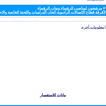
مرشحون لمناصب الرؤساء ونواب الرؤساء
لأفرقة قطاع الاتصالات الراديوية (لجان الدراسات واللجنة الخاصة والا
معلومات أخرى
بيانات للاستفسار