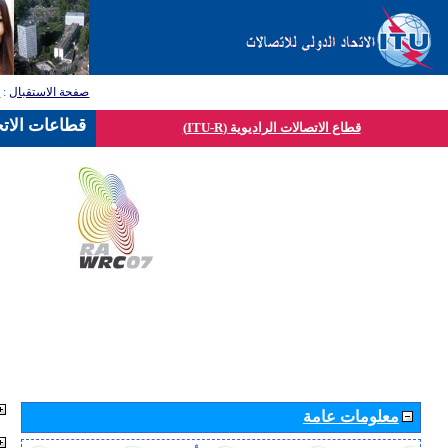
صفحة الاستقبال
:
ق
قطاعات الاتح
قطاع الاتصالات الراديوية (ITU-R)
معلومات عامة