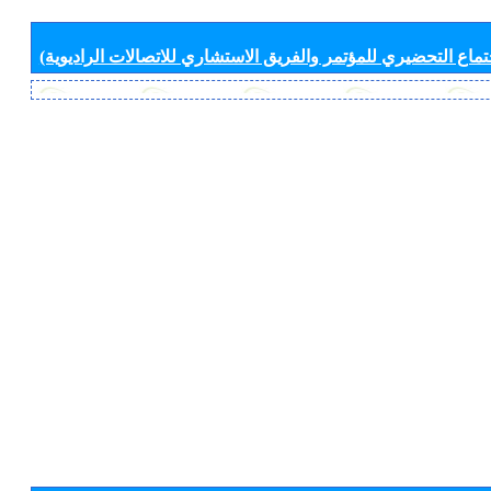
جتماع التحضيري للمؤتمر والفريق الاستشاري للاتصالات الراديوية)