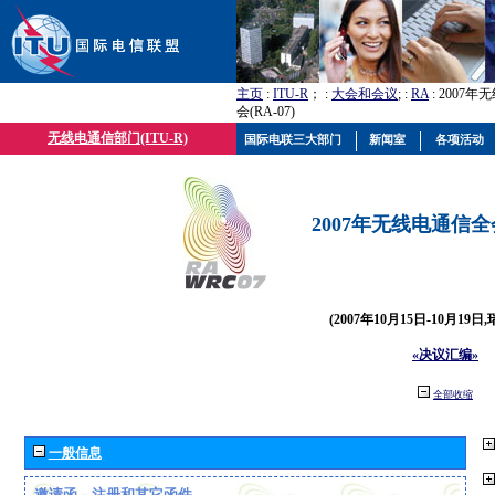
主页
:
ITU-R
； :
大会和会议
; :
RA
: 2007
会(RA-07)
无线电通信部门(ITU-R)
国际电联三大部门
新闻室
各项活动
2007年无线电通信全会(
(2007年10月15日-10月19日
«决议汇编»
全部收缩
一般信息
邀请函、注册和其它函件