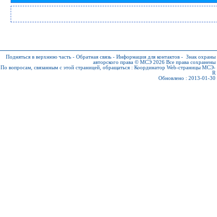
Подняться в верхнюю часть
-
Обратная связь
-
Информация для контактов
-
Знак охраны
авторского права © МСЭ 2026
Все права сохранены
По вопросам, связанным с этой страницей, обращаться :
Координатор Web-страницы МСЭ-
R
Обновлено : 2013-01-30