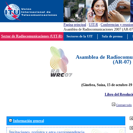
Pagína principal
:
UIT-R
:
Conferencias y reunio
Asamblea de Radiocomunicaciones 2007 (AR-07
Sector de Radiocomunicaciones (UIT-R)
Sectores de la UIT
Sala de prensa
Asamblea de Radiocomun
(AR-07)
(Ginebra, Suiza, 15 de octubre-19
Libro del Resoluci
Contraer todo
Información general
Invitaciones, registro y otra correspondencia