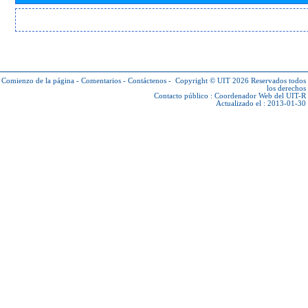
Comienzo de la página
-
Comentarios
-
Contáctenos
-
Copyright © UIT 2026
Reservados todos
los derechos
Contacto público :
Coordenador Web del UIT-R
Actualizado el : 2013-01-30