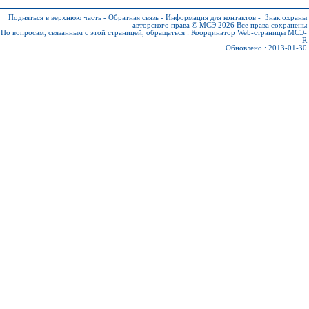
Подняться в верхнюю часть
-
Обратная связь
-
Информация для контактов
-
Знак охраны
авторского права © МСЭ 2026
Все права сохранены
По вопросам, связанным с этой страницей, обращаться :
Координатор Web-страницы МСЭ-
R
Обновлено : 2013-01-30