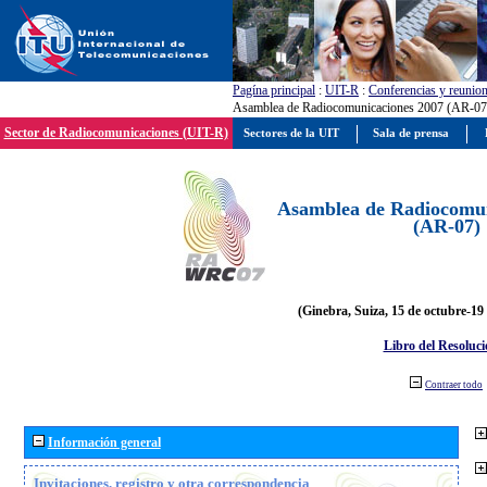
Pagína principal
:
UIT-R
:
Conferencias y reunio
Asamblea de Radiocomunicaciones 2007 (AR-07
Sector de Radiocomunicaciones (UIT-R)
Sectores de la UIT
Sala de prensa
Asamblea de Radiocomun
(AR-07)
(Ginebra, Suiza, 15 de octubre-19
Libro del Resoluci
Contraer todo
Información general
Invitaciones, registro y otra correspondencia