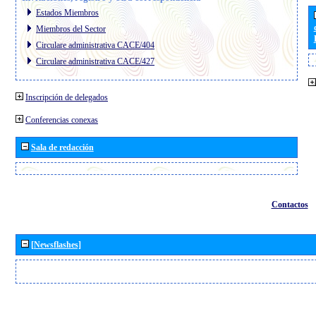
Estados Miembros
Miembros del Sector
Circulare administrativa CACE/404
Circulare administrativa CACE/427
Inscripción de delegados
Conferencias conexas
Sala de redacción
Contactos
[Newsflashes]