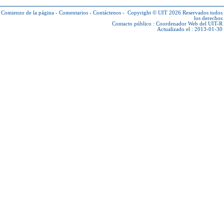
Comienzo de la página
-
Comentarios
-
Contáctenos
-
Copyright © UIT 2026
Reservados todos
los derechos
Contacto público :
Coordenador Web del UIT-R
Actualizado el : 2013-01-30