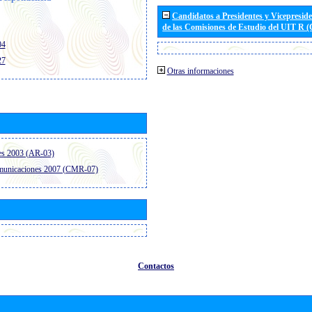
Candidatos a Presidentes y Vicepresid
de las Comisiones de Estudio del UIT R 
04
27
Otras informaciones
es 2003 (AR-03)
omunicaciones 2007 (CMR-07)
Contactos