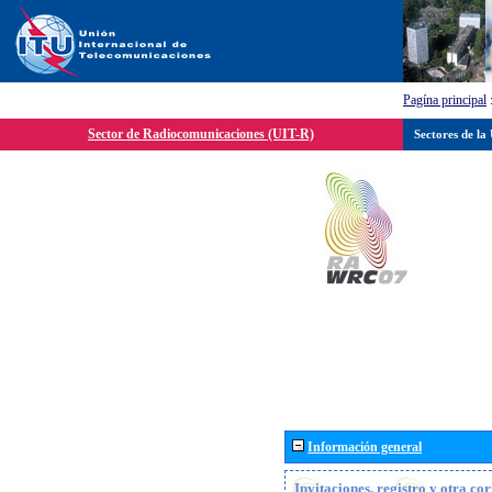
Pagína principal
Sector de Radiocomunicaciones (UIT-R)
Sectores de la
Información general
Invitaciones, registro y otra c