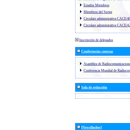
Estados Miembros
Miembros del Sector
Circulare administrativa CACE/4
Circulare administrativa CACE/4
Inscripción de delegados
Conferencias conexas
Asamblea de Radiocomunicacion
Conferencia Mundial de Radioc
Sala de redacción
[Newsflashes]