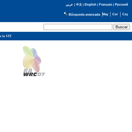
English
Français
Русский
عربي
|
中文
|
|
|
Búsqueda avanzada
e la UIT