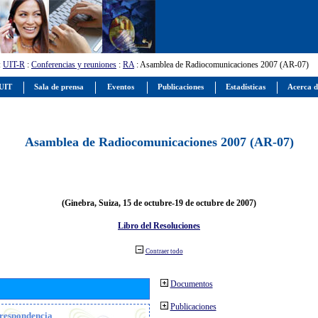
:
UIT-R
:
Conferencias y reuniones
:
RA
: Asamblea de Radiocomunicaciones 2007 (AR-07)
 UIT
Sala de prensa
Eventos
Publicaciones
Estadísticas
Acerca d
Asamblea de Radiocomunicaciones 2007 (AR-07)
(Ginebra, Suiza, 15 de octubre-19 de octubre de 2007)
Libro del Resoluciones
Contraer todo
Documentos
Publicaciones
orrespondencia