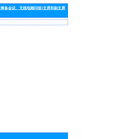
会筹备会议、无线电顾问组)主席和副主席