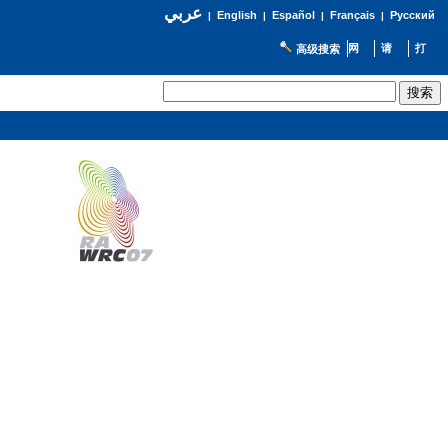
عربي
English
Español
Français
Русский
|
|
|
|
高级搜索