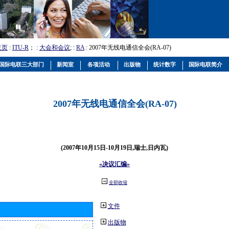
主页
:
ITU-R
； :
大会和会议
; :
RA
: 2007年无线电通信全会(RA-07)
国际电联三大部门
新闻室
各项活动
出版物
统计数字
国际电联简介
2007年无线电通信全会(RA-07)
(2007年10月15日-10月19日,瑞士,日内瓦)
«决议汇编»
全部收缩
文件
出版物