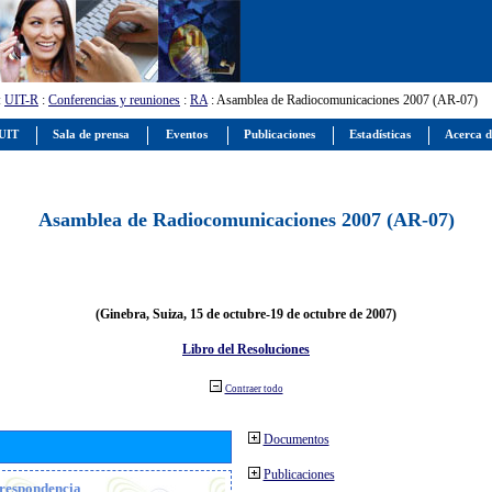
:
UIT-R
:
Conferencias y reuniones
:
RA
: Asamblea de Radiocomunicaciones 2007 (AR-07)
 UIT
Sala de prensa
Eventos
Publicaciones
Estadísticas
Acerca d
Asamblea de Radiocomunicaciones 2007 (AR-07)
(Ginebra, Suiza, 15 de octubre-19 de octubre de 2007)
Libro del Resoluciones
Contraer todo
Documentos
Publicaciones
orrespondencia