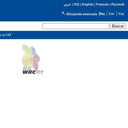
English
Français
Русский
عربي
|
中文
|
|
|
Búsqueda avanzada
e la UIT