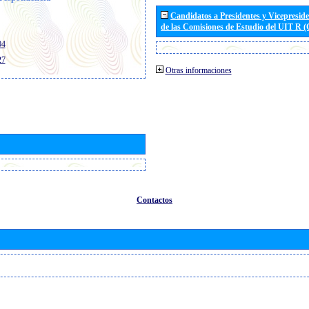
Candidatos a Presidentes y Vicepresid
de las Comisiones de Estudio del UIT R 
04
27
Otras informaciones
Contactos