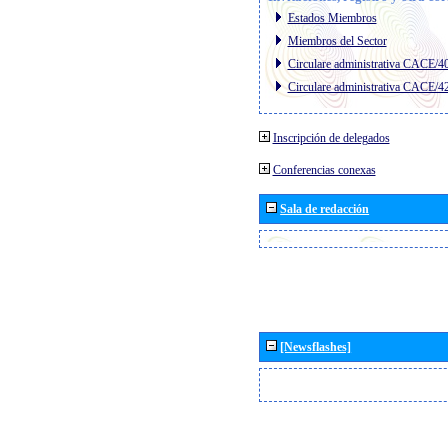
Estados Miembros
Miembros del Sector
Circulare administrativa CACE/4
Circulare administrativa CACE/4
Inscripción de delegados
Conferencias conexas
Sala de redacción
[Newsflashes]