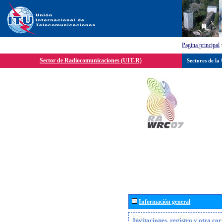
Pagína principal
Sector de Radiocomunicaciones (UIT-R)
Sectores de la
Información general
Invitaciones, registro y otra c