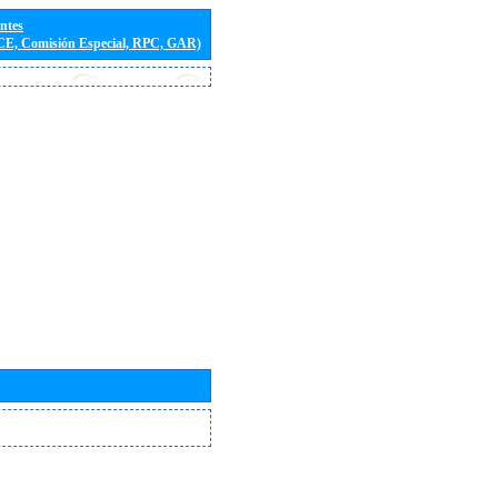
entes
(CE, Comisión Especial, RPC, GAR)