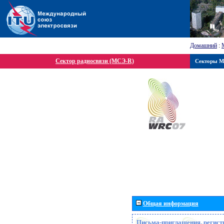
Домашний
:
Сектор радиосвязи (МСЭ-R)
Секторы 
Общая информация
Письма-приглашения, регист