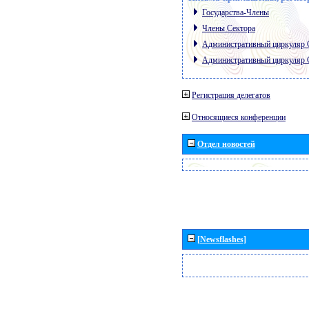
Государства-Члены
Члены Сектора
Административный циркуляр
Административный циркуляр
Регистрация делегатов
Относящиеся конференции
Отдел новостей
[Newsflashes]