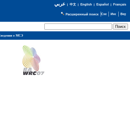
عربي
English
Español
Français
|
中文
|
|
|
Расширенный поиск
ведения о МСЭ