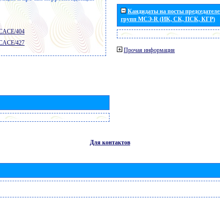
Кандидаты на посты председателей
групп МСЭ-R (ИК, СК, ПСК, КГР)
 CACE/404
 CACE/427
Прочая информация
Для контактов