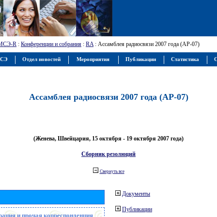
МСЭ-R
:
Конференции и собрания
:
RA
: Ассамблея радиосвязи 2007 года (АР-07)
МСЭ
Отдел новостей
Мероприятия
Публикации
Статистика
С
Ассамблея радиосвязи 2007 года (АР-07)
(Женева, Швейцария, 15 октября - 19 октября 2007 года)
Сборник резолюций
Свернуть все
Документы
Публикации
рация и прочая корреспонденция