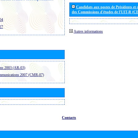
Candidats aux postes de Présidents et 
des Commissions d'études de l'UIT-R (C
04
27
Autres informations
ons 2003 (AR-03)
ommunications 2007 (CMR-07)
Contacts