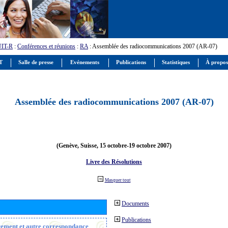
UIT-R
:
Conférences et réunions
:
RA
: Assemblée des radiocommunications 2007 (AR-07)
IT
Salle de presse
Evénements
Publications
Statistiques
À propos
Assemblée des radiocommunications 2007 (AR-07)
(Genève, Suisse, 15 octobre-19 octobre 2007)
Livre des Résolutions
Masquer tout
Documents
Publications
trement et autre correspondance