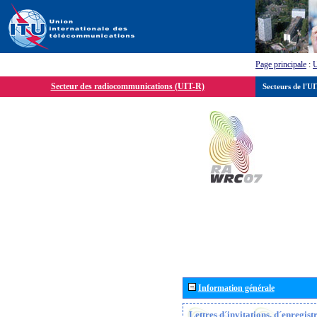
Page principale
:
Secteur des radiocommunications (UIT-R)
Secteurs de l'U
Information générale
Lettres d´invitations, d´enregis