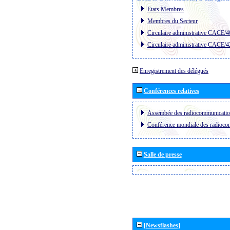
Etats Membres
Membres du Secteur
Circulaire administrative CACE/4
Circulaire administrative CACE/4
Enregistrement des délégués
Conférences relatives
Assembée des radiocommunicati
Conférence mondiale des radioc
Salle de presse
[Newsflashes]