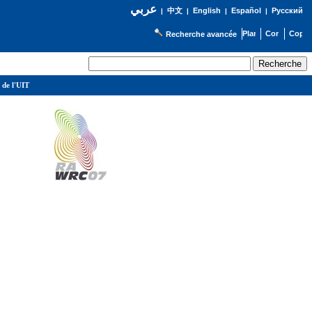
عربي
English
Español
Русский
|
中文
|
|
|
Recherche avancée
 de l'UIT