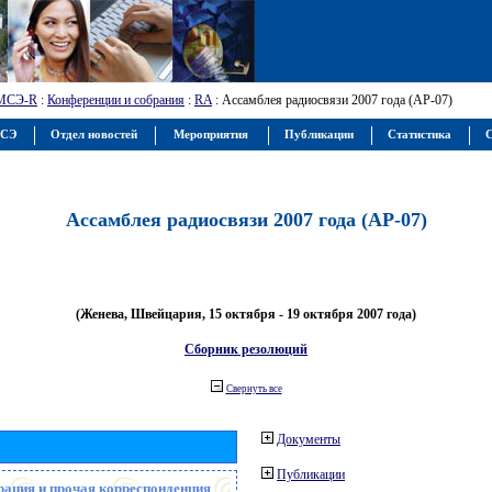
МСЭ-R
:
Конференции и собрания
:
RA
: Ассамблея радиосвязи 2007 года (АР-07)
МСЭ
Отдел новостей
Мероприятия
Публикации
Статистика
С
Ассамблея радиосвязи 2007 года (АР-07)
(Женева, Швейцария, 15 октября - 19 октября 2007 года)
Сборник резолюций
Свернуть все
Документы
Публикации
рация и прочая корреспонденция