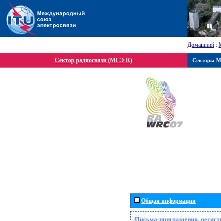
Домашний
:
Сектор радиосвязи (МСЭ-R)
Секторы 
Общая информация
Письма-приглашения, регист