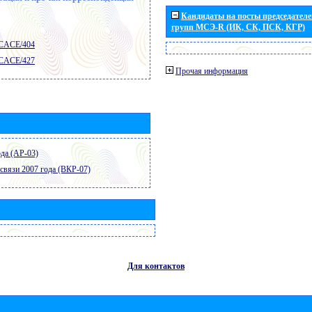
Кандидаты на посты председателей
групп МСЭ-R (ИК, СК, ПСК, КГР)
 CACE/404
 CACE/427
Прочая информация
да (АР-03)
связи 2007 года (ВКР-07)
Для контактов