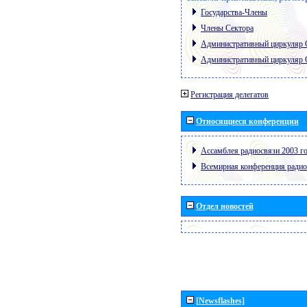
Государства-Члены
Члены Сектора
Административный циркуляр
Административный циркуляр
Регистрация делегатов
Относящиеся конференции
Ассамблея радиосвязи 2003 го
Всемирная конференция радио
Отдел новостей
[Newsflashes]