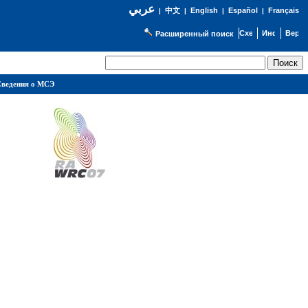
عربي
English
Español
Français
|
中文
|
|
|
Расширенный поиск
ведения о МСЭ