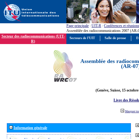
Page principale
:
UIT-R
:
Conférences et réunion
Assemblée des radiocommunications 2007 (AR-
Secteur des radiocommunications (UIT-
Secteurs de l'UIT
Salle de presse
E
R)
Assemblée des radiocom
(AR-07
(Genève, Suisse, 15 octobre
Livre des Résol
Masquer to
Information générale