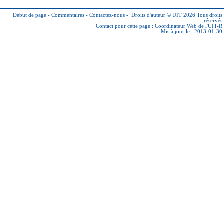
Début de page
-
Commentaires
-
Contactez-nous
-
Droits d'auteur © UIT 2026
Tous droits
réservés
Contact pour cette page :
Coordinateur Web de l'UIT-R
Mis à jour le : 2013-01-30