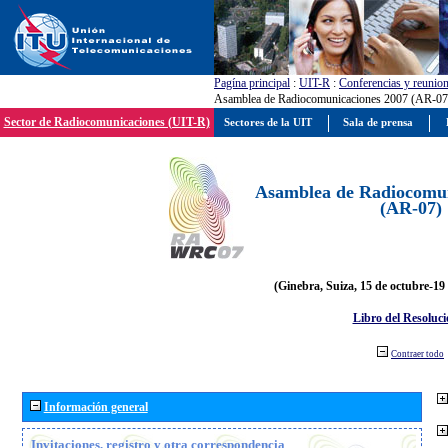
Pagína principal
:
UIT-R
:
Conferencias y reunio
Asamblea de Radiocomunicaciones 2007 (AR-07
Sector de Radiocomunicaciones (UIT-R)
Sectores de la UIT
Sala de prensa
Asamblea de Radiocomun
(AR-07)
(Ginebra, Suiza, 15 de octubre-19
Libro del Resoluci
Contraer todo
Información general
Invitaciones, registro y otra correspondencia