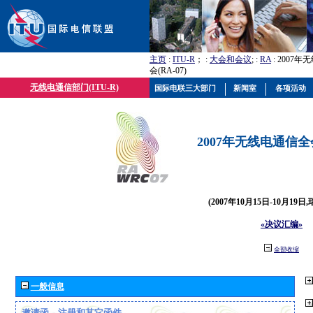
主页
:
ITU-R
； :
大会和会议
; :
RA
: 2007
会(RA-07)
无线电通信部门(ITU-R)
国际电联三大部门
新闻室
各项活动
2007年无线电通信全会(
(2007年10月15日-10月19日
«决议汇编»
全部收缩
一般信息
邀请函、注册和其它函件