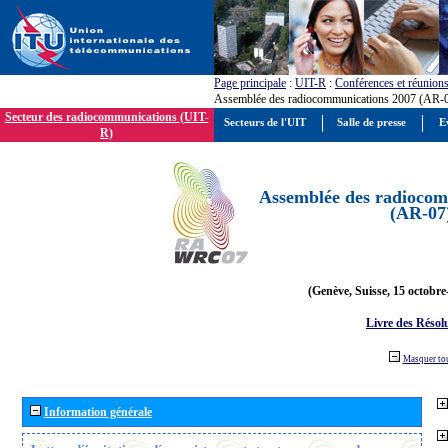
Page principale
:
UIT-R
:
Conférences et réunion
Assemblée des radiocommunications 2007 (AR-
Secteur des radiocommunications (UIT-
Secteurs de l'UIT
Salle de presse
E
R)
Assemblée des radiocom
(AR-07
(Genève, Suisse, 15 octobre
Livre des Résol
Masquer to
Information générale