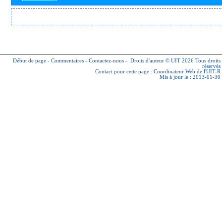
Début de page
-
Commentaires
-
Contactez-nous
-
Droits d'auteur © UIT 2026
Tous droits
réservés
Contact pour cette page :
Coordinateur Web de l'UIT-R
Mis à jour le : 2013-01-30