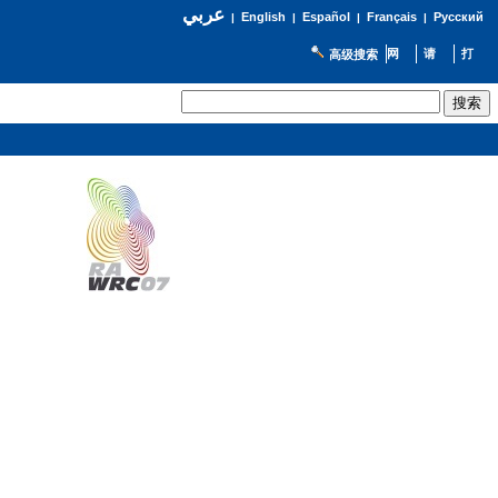
عربي
English
Español
Français
Русский
|
|
|
|
高级搜索