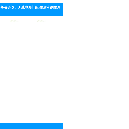
会筹备会议、无线电顾问组)主席和副主席