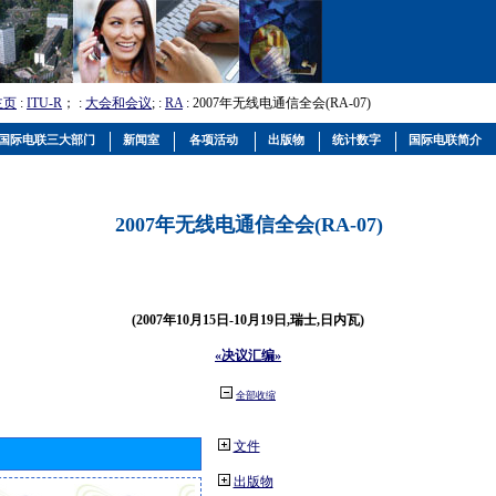
主页
:
ITU-R
； :
大会和会议
; :
RA
: 2007年无线电通信全会(RA-07)
国际电联三大部门
新闻室
各项活动
出版物
统计数字
国际电联简介
2007年无线电通信全会(RA-07)
(2007年10月15日-10月19日,瑞士,日内瓦)
«决议汇编»
全部收缩
文件
出版物