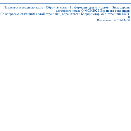
Подняться в верхнюю часть
-
Обратная связь
-
Информация для контактов
-
Знак охраны
авторского права © МСЭ 2026
Все права сохранены
По вопросам, связанным с этой страницей, обращаться :
Координатор Web-страницы МСЭ-
R
Обновлено : 2013-01-30