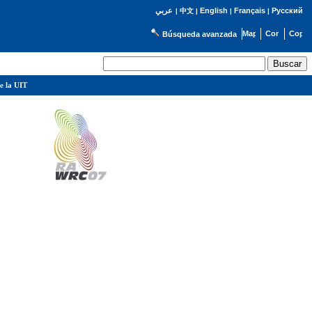
English
Français
Русский
عربي
|
中文
|
|
|
Búsqueda avanzada
e la UIT