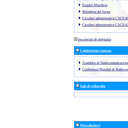
Estados Miembros
Miembros del Sector
Circulare administrativa CACE/4
Circulare administrativa CACE/4
Inscripción de delegados
Conferencias conexas
Asamblea de Radiocomunicacion
Conferencia Mundial de Radioc
Sala de redacción
[Newsflashes]