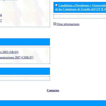
Candidatos a Presidentes y Vicepresid
de las Comisiones de Estudio del UIT R 
04
27
Otras informaciones
es 2003 (AR-03)
omunicaciones 2007 (CMR-07)
Contactos