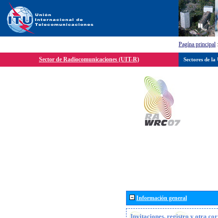
Pagína principal
Sector de Radiocomunicaciones (UIT-R)
Sectores de la
Información general
Invitaciones, registro y otra c