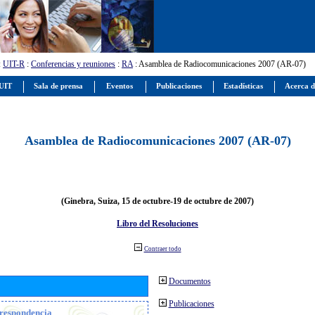
:
UIT-R
:
Conferencias y reuniones
:
RA
: Asamblea de Radiocomunicaciones 2007 (AR-07)
 UIT
Sala de prensa
Eventos
Publicaciones
Estadísticas
Acerca d
Asamblea de Radiocomunicaciones 2007 (AR-07)
(Ginebra, Suiza, 15 de octubre-19 de octubre de 2007)
Libro del Resoluciones
Contraer todo
Documentos
Publicaciones
orrespondencia