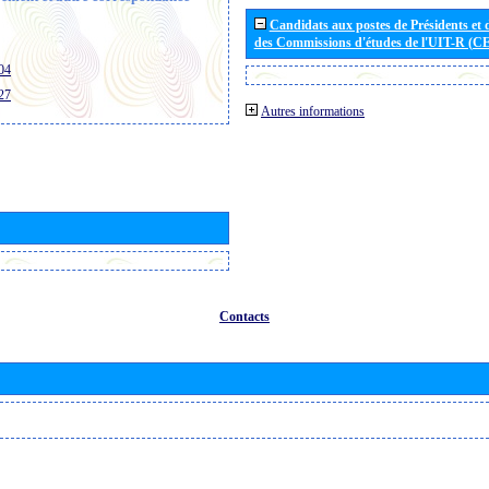
Candidats aux postes de Présidents et 
des Commissions d'études de l'UIT-R (C
04
27
Autres informations
Contacts