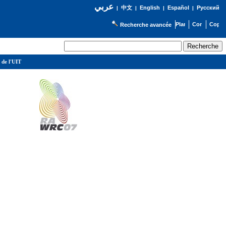
عربي
English
Español
Русский
|
中文
|
|
|
Recherche avancée
 de l'UIT