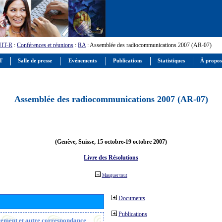
UIT-R
:
Conférences et réunions
:
RA
: Assemblée des radiocommunications 2007 (AR-07)
IT
Salle de presse
Evénements
Publications
Statistiques
À propos
Assemblée des radiocommunications 2007 (AR-07)
(Genève, Suisse, 15 octobre-19 octobre 2007)
Livre des Résolutions
Masquer tout
Documents
Publications
trement et autre correspondance