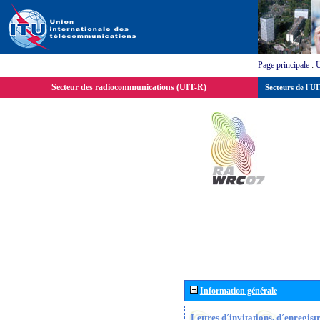
Page principale
:
Secteur des radiocommunications (UIT-R)
Secteurs de l'U
Information générale
Lettres d´invitations, d´enregis