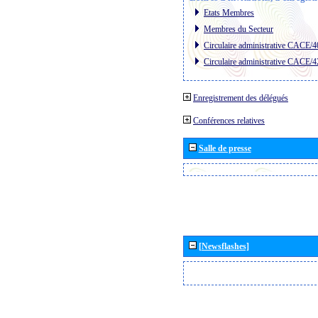
Etats Membres
Membres du Secteur
Circulaire administrative CACE/4
Circulaire administrative CACE/4
Enregistrement des délégués
Conférences relatives
Salle de presse
[Newsflashes]