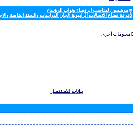
مرشحون لمناصب الرؤساء ونواب الرؤساء
لأفرقة قطاع الاتصالات الراديوية (لجان الدراسات واللجنة الخاصة والا
معلومات أخرى
بيانات للاستفسار