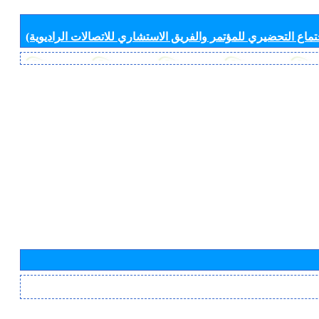
جتماع التحضيري للمؤتمر والفريق الاستشاري للاتصالات الراديوية)