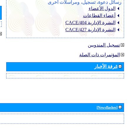
رسائل دعوة، تسجيل، ومراسلات أخرى
الدول الأعضاء
أعضاء القطاعات
النشرة الإدارية CACE/404
النشرة الإدارية CACE/427
تسجيل المندوبين
المؤتمرات ذات الصلة
غرفة الأخبار
[Newsflashes]