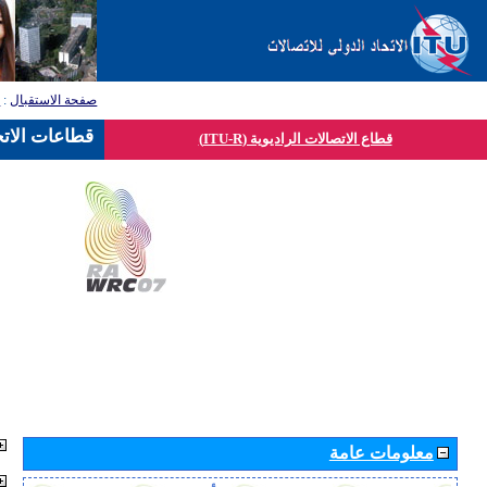
صفحة الاستقبال
:
ق
قطاعات الاتح
قطاع الاتصالات الراديوية (ITU-R)
معلومات عامة