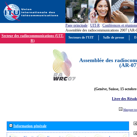
Page principale
:
UIT-R
:
Conférences et réunion
Assemblée des radiocommunications 2007 (AR-
Secteur des radiocommunications (UIT-
Secteurs de l'UIT
Salle de presse
E
R)
Assemblée des radiocom
(AR-07
(Genève, Suisse, 15 octobre
Livre des Résol
Masquer to
Information générale