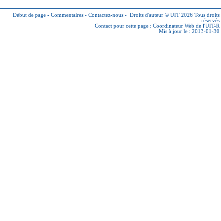
Début de page
-
Commentaires
-
Contactez-nous
-
Droits d'auteur © UIT 2026
Tous droits
réservés
Contact pour cette page :
Coordinateur Web de l'UIT-R
Mis à jour le : 2013-01-30