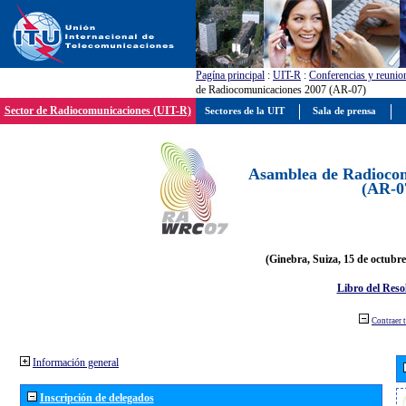
Pagína principal
:
UIT-R
:
Conferencias y reunio
de Radiocomunicaciones 2007 (AR-07)
Sector de Radiocomunicaciones (UIT-R)
Sectores de la UIT
Sala de prensa
Asamblea de Radiocom
(AR-0
(Ginebra, Suiza, 15 de octubre
Libro del Reso
Contraer 
Información general
Inscripción de delegados