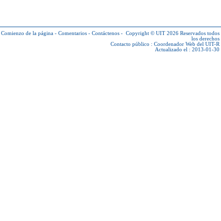
Comienzo de la página
-
Comentarios
-
Contáctenos
-
Copyright © UIT 2026
Reservados todos
los derechos
Contacto público :
Coordenador Web del UIT-R
Actualizado el : 2013-01-30