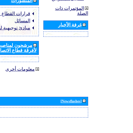
المنشورات
المؤتمرات ذات
الصلة
قرارات القطاع ‏ITU-R
المسائل
غرفة الأخبار
مبادئ توجيهية ل
مرشحون لمناصب 
لأفرقة قطاع الاتصال
معلومات أخرى
[Newsflashes]