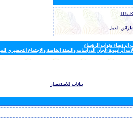
طرائق العمل
الرؤساء ونواب الرؤساء
ات الراديوية (لجان الدراسات واللجنة الخاصة والاجتماع التحضيري للمؤ
بيانات للاستفسار