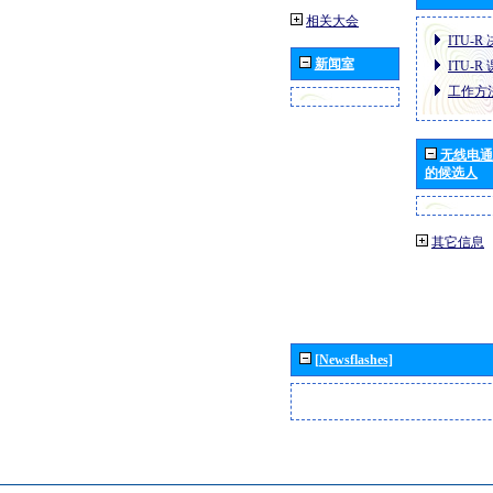
相关大会
ITU-R
新闻室
ITU-R
工作方
无线电通
的候选人
其它信息
[Newsflashes]