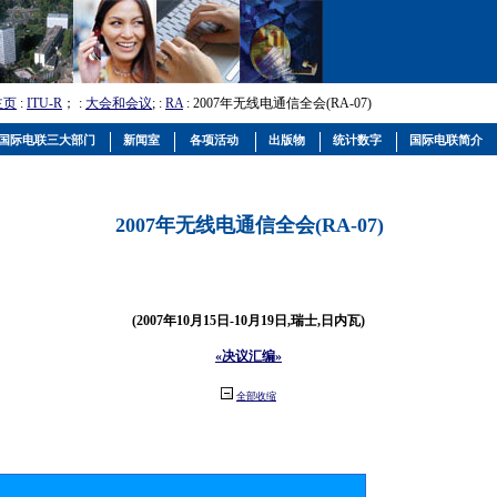
主页
:
ITU-R
； :
大会和会议
; :
RA
: 2007年无线电通信全会(RA-07)
国际电联三大部门
新闻室
各项活动
出版物
统计数字
国际电联简介
2007年无线电通信全会(RA-07)
(2007年10月15日-10月19日,瑞士,日内瓦)
«决议汇编»
全部收缩