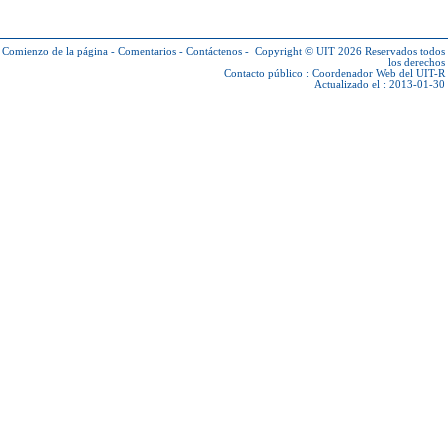
Comienzo de la página
-
Comentarios
-
Contáctenos
-
Copyright © UIT 2026
Reservados todos
los derechos
Contacto público :
Coordenador Web del UIT-R
Actualizado el : 2013-01-30