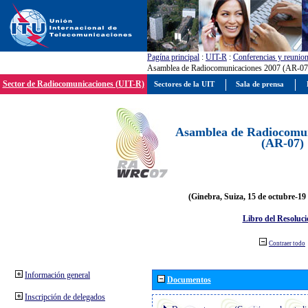
Pagína principal
:
UIT-R
:
Conferencias y reunio
Asamblea de Radiocomunicaciones 2007 (AR-07
Sector de Radiocomunicaciones (UIT-R)
Sectores de la UIT
Sala de prensa
Asamblea de Radiocomun
(AR-07)
(Ginebra, Suiza, 15 de octubre-19
Libro del Resoluci
Contraer todo
Información general
Documentos
Inscripción de delegados