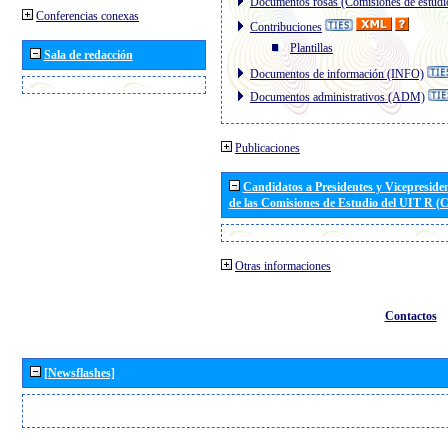
Documentos rosas (Comisiones de estudi
Conferencias conexas
Contribuciones
Plantillas
Sala de redacción
Documentos de información (INFO)
Documentos administrativos (ADM)
Publicaciones
Candidatos a Presidentes y Vicepreside
de las Comisiones de Estudio del UIT R 
Otras informaciones
Contactos
[Newsflashes]