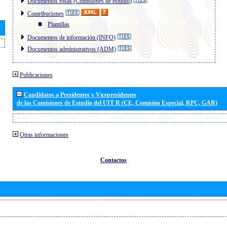
Documentos rosas (Comisiones de estudio)
Contribuciones
Plantillas
Documentos de información (INFO)
Documentos administrativos (ADM)
Publicaciones
Candidatos a Presidentes y Vicepresidentes
de las Comisiones de Estudio del UIT R (CE, Comisión Especial, RPC, GAR)
Otras informaciones
Contactos