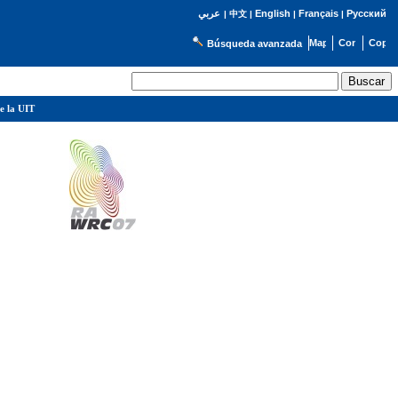
English
Français
Русский
عربي
|
中文
|
|
|
Búsqueda avanzada
e la UIT