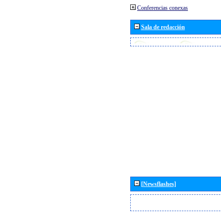
Conferencias conexas
Sala de redacción
[Newsflashes]