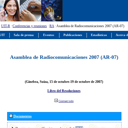
:
UIT-R
:
Conferencias y reuniones
:
RA
: Asamblea de Radiocomunicaciones 2007 (AR-07)
 UIT
Sala de prensa
Eventos
Publicaciones
Estadísticas
Acerca d
Asamblea de Radiocomunicaciones 2007 (AR-07)
(Ginebra, Suiza, 15 de octubre-19 de octubre de 2007)
Libro del Resoluciones
Contraer todo
Documentos