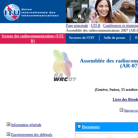
Page principale
:
UIT-R
:
Conférences et réunion
Assemblée des radiocommunications 2007 (AR-
Secteur des radiocommunications (UIT-
Secteurs de l'UIT
Salle de presse
E
R)
Assemblée des radiocom
(AR-07
(Genève, Suisse, 15 octobre
Livre des Résol
Masquer to
Information générale
Documents
Enregistrement des délégués