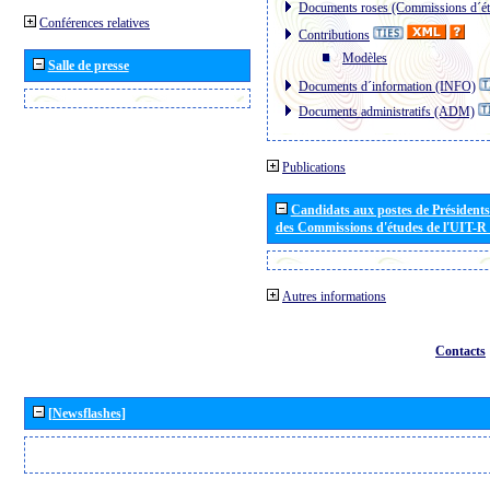
Documents roses (Commissions d´ét
Conférences relatives
Contributions
Modèles
Salle de presse
Documents d´information (INFO)
Documents administratifs (ADM)
Publications
Candidats aux postes de Présidents 
des Commissions d'études de l'UIT-R
Autres informations
Contacts
[Newsflashes]