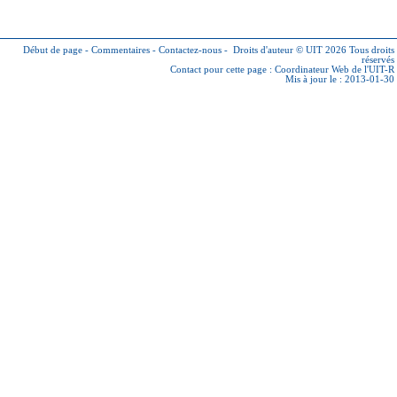
Début de page
-
Commentaires
-
Contactez-nous
-
Droits d'auteur © UIT 2026
Tous droits
réservés
Contact pour cette page :
Coordinateur Web de l'UIT-R
Mis à jour le : 2013-01-30