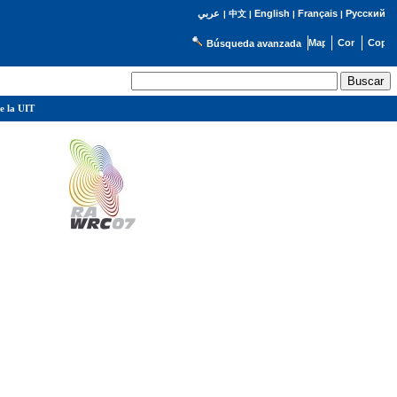
English
Français
Русский
عربي
|
中文
|
|
|
Búsqueda avanzada
e la UIT