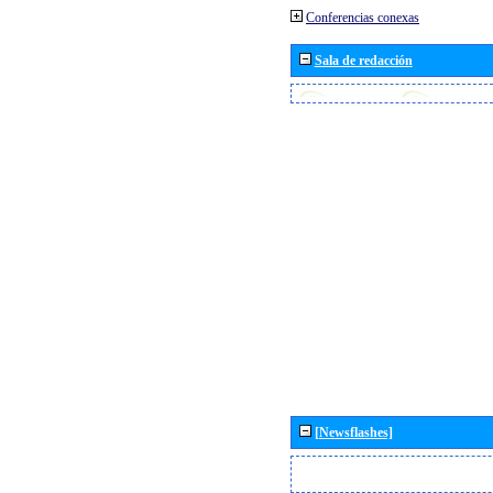
Conferencias conexas
Sala de redacción
[Newsflashes]