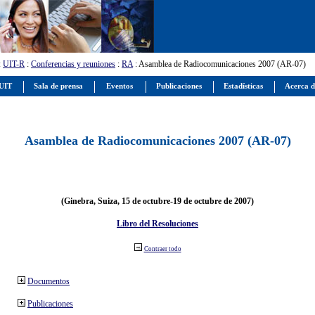
:
UIT-R
:
Conferencias y reuniones
:
RA
: Asamblea de Radiocomunicaciones 2007 (AR-07)
 UIT
Sala de prensa
Eventos
Publicaciones
Estadísticas
Acerca d
Asamblea de Radiocomunicaciones 2007 (AR-07)
(Ginebra, Suiza, 15 de octubre-19 de octubre de 2007)
Libro del Resoluciones
Contraer todo
Documentos
Publicaciones