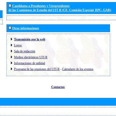
Candidatos a Presidentes y Vicepresidentes
de las Comisiones de Estudio del UIT R (CE, Comisión Especial, RPC, GAR)
Otras informaciones
Transmisión por la web
Logos
Sala de redacción
Medios electrónicos UIT-R
Informaciones de utilidad
Programa de las reuniones del UIT-R
-
Calendario de los eventos
Contactos